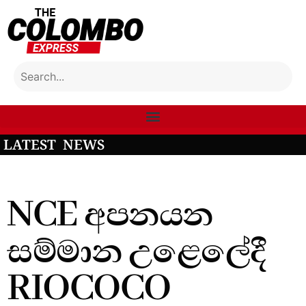
LATEST NEWS
NCE අපනයන
සම්මාන උළෙලේදී
RIOCOCO