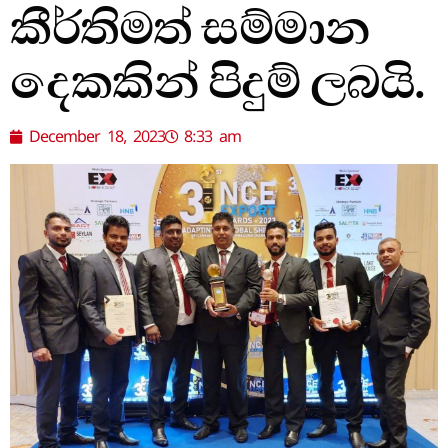
කීර්තිමත් සම්මාන
දෙකකින් පිදුම් ලබයි.
December 18, 2023
8:33 am