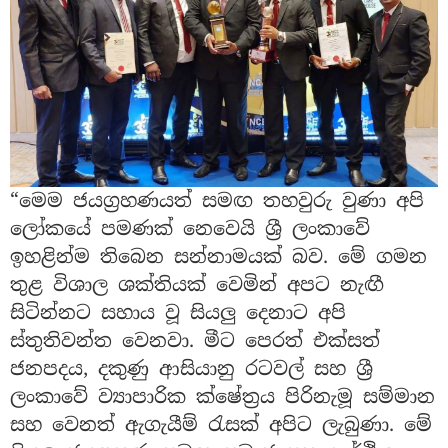
“මෙම ජයග්‍රහණයත් සමඟ තහවුරු වුණා අපි
ලෝකයේ පමණක් නෙවෙයි ශ්‍රී ලංකාවේ
ඉහළින්ම තිබෙන සන්නාමයක් බව. මේ ගමන
තුළ විශාල ශක්තියක් වෙමින් අපට නැඟී
සිටින්නට සහාය වූ සියලු දෙනාට අපි
ස්තුතිවන්ත වෙනවා. මීට පෙරත් එක්සත්
ජනපදය, දකුණු ආසියානු රටවල් සහ ශ්‍රී
ලංකාවේ ව්‍යාපාරික ක්ෂේත්‍රය පිරිනැමූ සම්මාන
සහ වෙනත් ඇගැයීම් රැසක් අපිට ලැබුණා. මේ