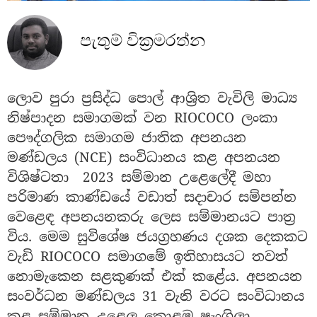
පැතුම් වික්‍රමරත්න
ලොව පුරා ප්‍රසිද්ධ පොල් ආශ්‍රිත වැවිලි මාධ්‍ය
නිෂ්පාදන සමාගමක් වන RIOCOCO ලංකා
පෞද්ගලික සමාගම ජාතික අපනයන
මණ්ඩලය (NCE) සංවිධානය කළ අපනයන
විශිෂ්ටතා 2023 සම්මාන උළෙලේදී මහා
පරිමාණ කාණ්ඩයේ වඩාත් සදාචාර සම්පන්න
වෙළෙඳ අපනයනකරු ලෙස සම්මානයට පාත්‍ර
විය. මෙම සුවිශේෂ ජයග්‍රහණය දශක දෙකකට
වැඩි RIOCOCO සමාගමේ ඉතිහාසයට තවත්
නොමැකෙන සළකුණක් එක් කළේය. අපනයන
සංවර්ධන මණ්ඩලය 31 වැනි වරට සංවිධානය
කළ සම්මාන උළෙල කොළඹ ෂැංග්‍රිලා