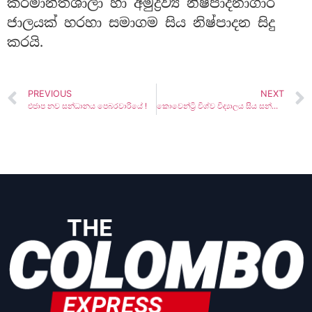
කර්මාන්තශාලා හා අමුද්‍රව්‍ය නිෂ්පාදනාගාර
ජාලයක් හරහා සමාගම සිය නිෂ්පාදන සිදු
කරයි.
PREVIOUS
NEXT
එජාප නව සන්ධානය පෙබරවාරියේ !
කොවෙන්ට්‍රි විශ්ව විද්‍යාලය සිය සන්නාම ගත විශ්ව විද්‍යාලයක් ලෙස IIHS නම් කරයි