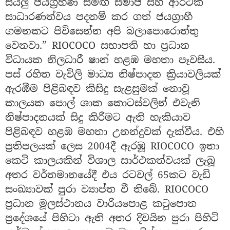
සියලු ජයග්‍රහණ සමඟ සමාජ සහ ආර්ථික
සාධාරණත්වය පදනම් කර ගත් ජයග්‍රාහී
ගමනකට පිවිසෙන්න අපි බලාපොරොත්තු
වෙනවා.” RIOCOCO සභාපති හා ප්‍රධාන
විධායක නිලධාරී ෂාන් හළඹ මහතා පෑවසීය.
පස් රහිත වැවිලි මාධ්‍ය නිෂ්පාදන ක්‍රියාවලියක්
ඇරඹීම පිළිබඳව කිසිදු සැළසුමක් නොවූ
කාලයක පොල් ශාක කොටස්වලින් එවැනි
නිෂ්පාදනයක් සිදු කිරීමට ඇති හැකියාව
පිළිබඳව හළඹ මහතා උනන්දුවක් දැක්වීය. එහි
ප්‍රතිපලයක් ලෙස 2004දී ඇරඹූ RIOCOCO ඉතා
කෙටි කාලයකින් විශාල සාර්ථකත්වයක් ලැබූ
අතර වර්තමානයේදී එය රටවල් 65කට වැඩි
සංඛ්‍යාවක් පුරා ව්‍යාප්ත වී තිබේ. RIOCOCO
ප්‍රධාන මූලස්ථානය වාරියපොළ කටුපොත
ප්‍රදේශයේ පිහිටා ඇති අතර දිවයින පුරා පිහිටි