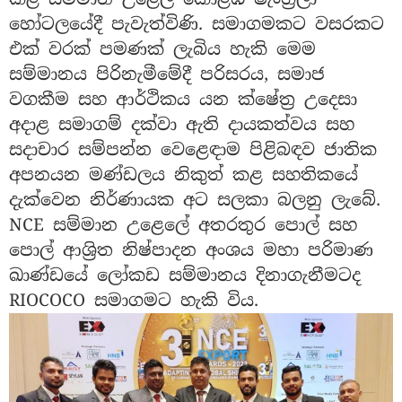
හෝටලයේදී පැවැත්විණි. සමාගමකට වසරකට
එක් වරක් පමණක් ලැබිය හැකි මෙම
සම්මානය පිරිනැමීමේදී පරිසරය, සමාජ
වගකීම සහ ආර්ථිකය යන ක්ෂේත්‍ර උදෙසා
අදාළ සමාගම් දක්වා ඇති දායකත්වය සහ
සදාචාර සම්පන්න වෙළෙඳාම පිළිබඳව ජාතික
අපනයන මණ්ඩලය නිකුත් කළ සහතිකයේ
දැක්වෙන නිර්ණායක අට සලකා බලනු ලැබේ.
NCE සම්මාන උළෙ‌ලේ අතරතුර පොල් සහ
පොල් ආශ්‍රිත නිෂ්පාදන අංශය මහා පරිමාණ
ඛාණ්ඩයේ ලෝකඩ සම්මානය දිනාගැනීමටද
RIOCOCO සමාගමට හැකි විය.