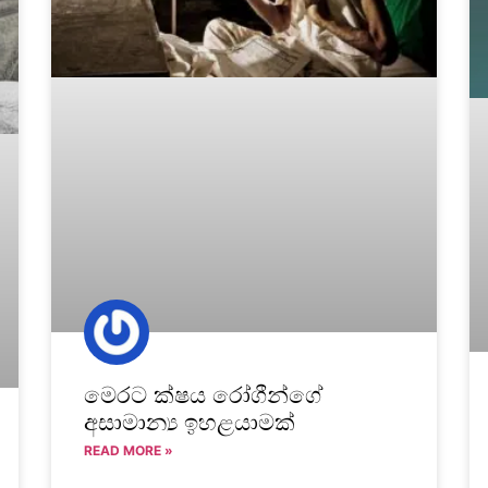
මෙරට ක්ෂය රෝගීන්ගේ
අසාමාන්‍ය ඉහළයාමක්
READ MORE »