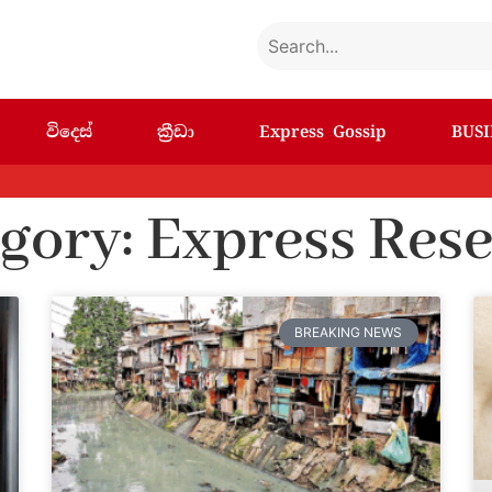
විදෙස්
ක්‍රීඩා
Express Gossip
BUSI
gory: Express Res
BREAKING NEWS