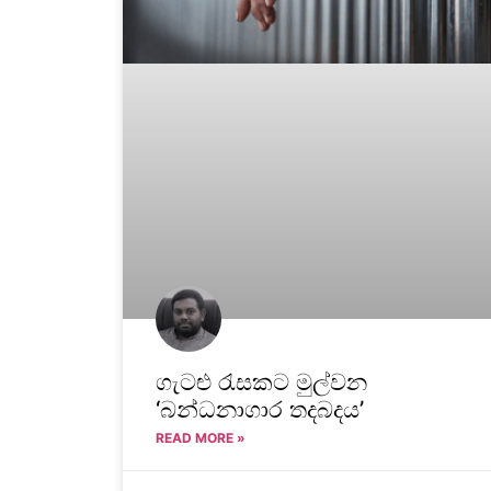
ගැටළු රැසකට මුල්වන
‘බන්ධනාගාර තදබදය’
READ MORE »