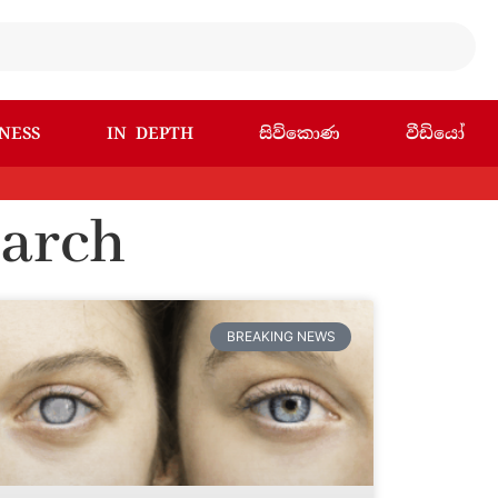
NESS
IN DEPTH
සිව්කොණ
වීඩියෝ
earch
BREAKING NEWS