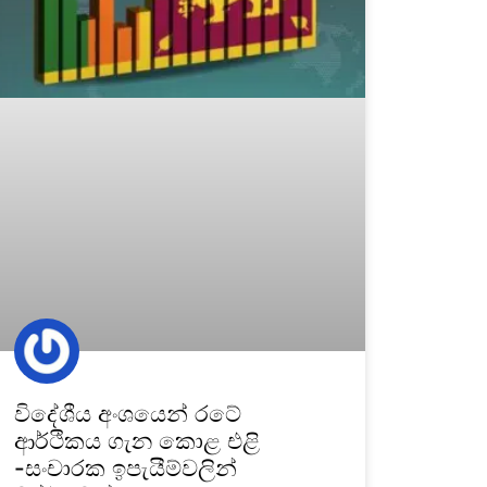
විදේශීය අංශයෙන් රටේ
ආර්ථිකය ගැන කොළ එළි
-සංචාරක ඉපැයීම්වලින්