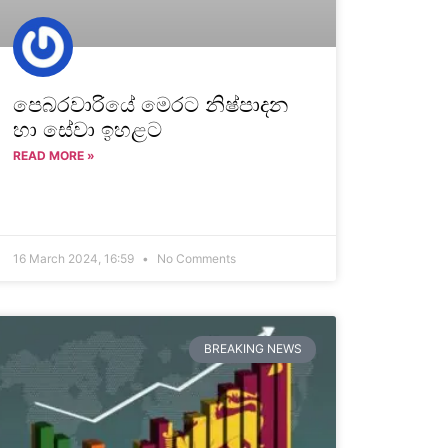
පෙබරවාරියේ මෙරට නිෂ්පාදන
හා සේවා ඉහළට
READ MORE »
16 March 2024, 16:59
No Comments
BREAKING NEWS