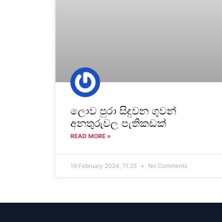
ලොව පුරා සිදුවන ගුවන්
අනතුරුවල පැතිකඩක්
READ MORE »
19 February 2024, 11:25
No Comments