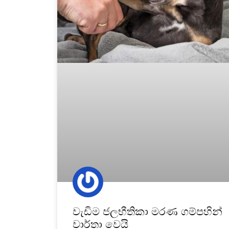
වැඩිම ජලභීතිකා මරණ ගම්පහින්
වාර්තා වෙයි