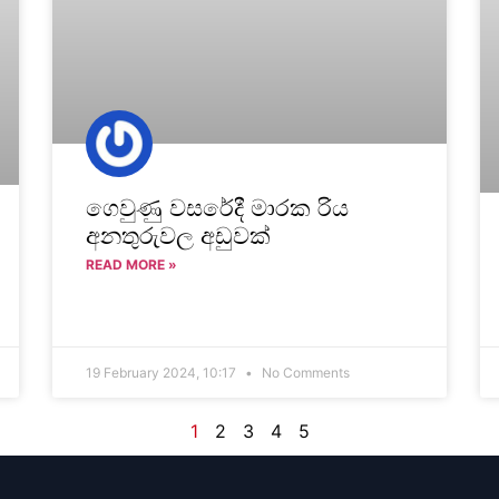
ගෙවුණු වසරේදී මාරක රිය
අනතුරුවල අඩුවක්
READ MORE »
19 February 2024, 10:17
No Comments
1
2
3
4
5