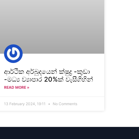
ආර්ථික අර්බුදයෙන් ක්ෂුද්‍ර -කුඩා
-මධ්‍ය ව්‍යාපාර 20%ක් වැසීගිහින්
READ MORE »
13 February 2024, 19:11
No Comments