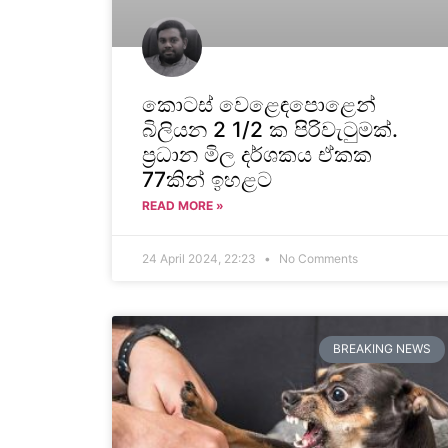
කොටස් වෙළෙඳපොළෙන්
බිලියන 2 1/2 ක පිරිවැටුමක්.
ප්‍රධාන මිල දර්ශකය ඒකක
77කින් ඉහළට
READ MORE »
24 April 2024, 22:23
No Comments
BREAKING NEWS