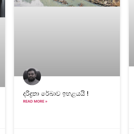
දරිද්‍රතා රේඛාව ඉහළයයි !
READ MORE »