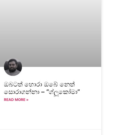
ඔබටත් හොරා ඔබේ නෙත්
සොරාගන්නා – “ග්ලූකෝමා”
READ MORE »