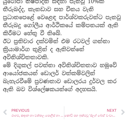
යුරෝපා නිෂ්පාදන සඳහා පැනවූ 10%ක
තීරුබද්ද, කැනඩාව සහ චීනය වැනි
ප්‍රධානපෙළේ වෙළෙඳ පාර්ශ්වකරුවන්ට පැනවූ
තීරුබදු ගෝලීය ආර්ථිකයේ කම්පනයක් ඇති
කිරීමට හේතු වී තිබේ.
ඊට ප්‍රතිචාර දක්වමින් එම රටවල් ගන්නා
ක්‍රියාමාර්ග තුළින් ද ඇතිවන්නේ
අවිනිශ්චිතතාවකි.
මේ දිගුකල් පවත්නා අවිනිශ්චිතතාව හමුවේ
ආයෝජකයන් ඩොලර් වත්කම්වලින්
බැහැරවීමේ ප්‍රවණතාව ඩොලරය දුර්වල කර
ඇති බව විශ්ලේෂකයන්ගේ අදහසයි.
PREVIOUS
NEXT
රාගම, කඳාන හා වත්තල පොලිස් හා හමුදා මෙහෙයුම් ක්‍රියාත්මකවේ !
කෝටි පහ ඉක්මවූ ‘ප්ලග් බේස්’ වංචාවක් ගැන ජන අරගලයෙන් චෝදනා !