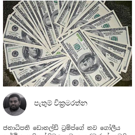
පැතුම් වික්‍රමරත්න
ජනාධිපති ඩොනල්ඩ් ට්‍රම්ප්ගේ නව ගෝලීය