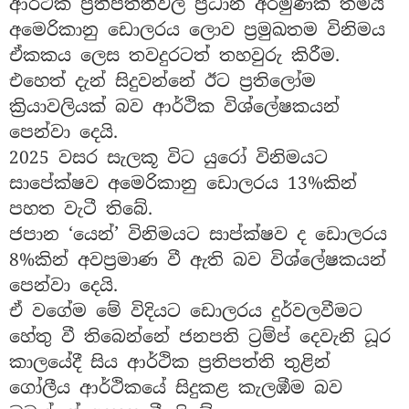
ආර්ථික ප්‍රතිපත්තිවල ප්‍රධාන අරමුණක් තමයි
අමෙරිකානු ඩොලරය ලොව ප්‍රමුඛතම විනිමය
ඒකකය ලෙස තවදුරටත් තහවුරු කිරීම.
එහෙත් දැන් සිදුවන්නේ ඊට ප්‍රතිලෝම
ක්‍රියාවලියක් බව ආර්ථික විශ්ලේෂකයන්
පෙන්වා දෙයි.
2025 වසර සැලකූ විට යුරෝ විනිමයට
සාපේක්ෂව අමෙරිකානු ඩොලරය 13%කින්
පහත වැටී තිබේ.
ජපාන ‘යෙන්’ විනිමයට සාප්ක්ෂව ද ඩොලරය
8%කින් අවප්‍රමාණ වී ඇති බව විශ්ලේෂකයන්
පෙන්වා දෙයි.
ඒ වගේම මේ විදියට ඩොලරය දුර්වලවීමට
හේතු වී තිබෙන්නේ ජනපති ට්‍රම්ප් දෙවැනි ධූර
කාලයේදී සිය ආර්ථික ප්‍රතිපත්ති තුළින්
ගෝලීය ආර්ථිකයේ සිදුකළ කැලඹීම බව