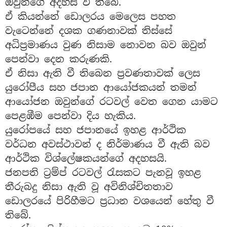
ඔවුන්ගේ අදහස වී තිබේ.
ඒ කියන්නේ ඩොලරය මෙලෙස පහත
වැටෙන්නේ දශක ගණනාවක් තිස්සේ
අධිප්‍රමාණය වුණ නිසාම නොවන බව ඔවුන්
පෙන්වා දෙන කරුණකි.
ඒ නිසා ඇති වී තිබෙන ප්‍රවණතාවක් ලෙස
යුරෝපීය සහ ජපාන ආයෝජකයන් තමන්
ආයෝජන ඔවුන්ගේ රටවල් වෙත ගෙන යාමට
පෙළඹීම පෙන්වා දිය හැකිය.
යුරෝපයේ සහ ජපානයේ ඉහළ ආර්ථික
වර්ධන අවස්ථාවන් ද නිර්මාණය වී ඇති බව
ආර්ථික විශ්ලේෂකයන්ගේ අදහසයි.
ජනපති ට්‍රම්ප් රටවල් රැසකට පැනවූ ඉහළ
තීරුබදු නිසා ඇති වූ අවිනිශ්චිතතාව
ඩොලරයේ පිරිහීමට ප්‍රධාන වශයෙන් හේතු වී
තිබේ.