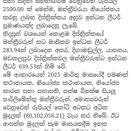
සභා සඳහා සහභාගීවීම වෙනුවෙන් රුපියල්
2500.00 ක් මෙන්ම, මන්ත‍්‍රීවරයා නියෝජනය
කරනු ලබන දිස්ත්‍රික්කය අනුව ඉන්ධන ලීටර්
ප්‍රමාණයක්ද ලබාදෙනු ලැබේ.
නිදසුන් වශයෙන් කොළඹ දිස්ත්‍රික්කයේ
මන්ත්‍රීවරුන් හට මාසිකව ඉන්ධන ලීටර්
283.94ක් ලබාදෙන අතර, දිගාමඬුල්ල, යාපනය,
මඩකලපුව දිස්ත්‍රික්කවල මන්ත්‍රීවරුන්ට ඉන්ධන
ලීටර් 639.53ක් හිමි වේ.
මේ ආකාරයෙන් 2025 මාර්තු මාසයේදී පමණක්
කථානායක, නියෝජ්‍ය කථානායක, නියෝජ්‍ය
කාරක සභා සභාපති, පක්ෂ විපක්ෂ සියලු
පාර්ලිමේන්තු මන්ත්‍රීවරුන්, අමාත්‍යවරුන්
වෙනුවෙන් රුපියල් කෝටි අටකට අධික
මුදලක් (80,102,056.21) වැය කර තිබේ. ඊට
ආසන්න මුදලක් සෑම මාසයකදීම ඉහත