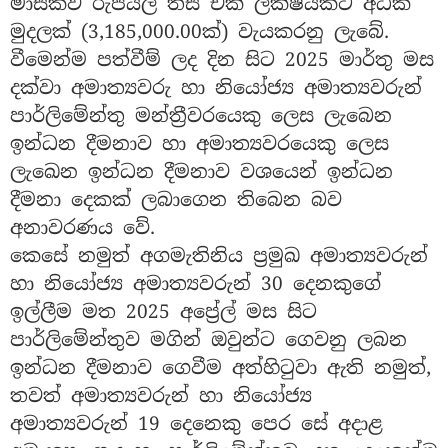
මාසිකව රුපියල් තිස් එක් ලක්ෂයකට අධික
මුදලක් (3,185,000.00ක්) වැයකරනු ලැබේ.
වීමෙන්ම පත්වීම් ලද දින සිට 2025 මාර්තු මස
දක්වා අමාත්‍යවරු හා නියෝජ්‍ය අමාත්‍යවරුන්
පාර්ලිමේන්තු මන්ත්‍රීවරයෙකු ලෙස ලැබෙන
ඉන්ධන දීමනාව හා අමාත්‍යවරයෙකු ලෙස
ලැඛෙන ඉන්ධන දීමනාව වශයෙන් ඉන්ධන
දීමනා දෙකක් ලබාගෙන තිබෙන බව
අනාවරණය වේ.
කෙසේ නමුත් අගමැතිනිය ප්‍රමුඛ අමාත්‍යවරුන්
හා නියෝජ්‍ය අමාත්‍යවරුන් 30 දෙනකුගේ
ඉල්ලීම මත 2025 අප්‍රේල් මස සිට
පාර්ලිමේන්තුව මගින් ඔවුන්ට ගෙවනු ලබන
ඉන්ධන දීමනාව ගෙවීම අත්හිටුවා ඇති නමුත්,
තවත් අමාත්‍යවරුන් හා නියෝජ්‍ය
අමාත්‍යවරුන් 19 දෙනෙකු පෙර සේ අදාළ