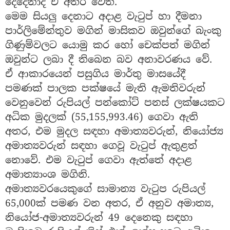
දෙදෙනාද ඒ අතර වෙති.
මෙම සියලු දෙනාට අදාළ වැටුප් හා දීමනා
පාර්ලිමේන්තුව මගින් මාසිකව ඔවුන්ගේ බැංකු
ගිණුම්වලට යොමු කර හෝ චෙක්පත් මගින්
ඔවුන්ට ලබා දී තිබෙන බව අනාවරණය වේ.
ඒ ආකාරයෙන් පසුගිය මාර්තු මාසයේදී
පමණක් පාලක පක්ෂයේ මැති ඇමතිවරුන්
වෙනුවෙන් රුපියල් පන්කෝට් පනස් ලක්ෂයකට
අධික මුදලක් (55,155,993.46) ගෙවා ඇති
අතර, එම මුදල සඳහා අමාත්‍යවරුන්, නියෝජ්‍ය
අමාත්‍යවරුන් සඳහා ගෙවූ වැටුප් ඇතුළත්
නොවේ. එම වැටුප් ගෙවා ඇත්තේ අදාළ
අමාත්‍යාංශ මගිනි.
අමාත්‍යවරයෙකුගේ සාමාන්‍ය වැටුප රුපියල්
65,000ක් පමණ වන අතර, ඒ අනුව අමාත්‍ය,
නියෝජ-අමාත්‍යවරුන් 49 දෙනෙකු සඳහා