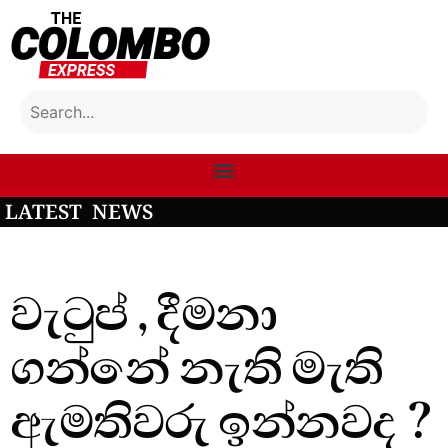
LATEST NEWS
වැටුප් , දීමනා
ගන්නේ නැති මැති
ඇමතිවරු ඉන්නවද ?