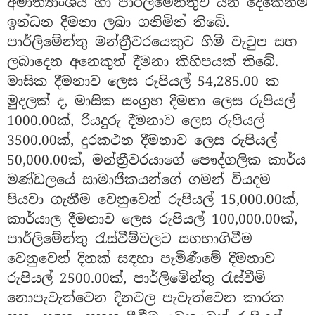
අමාත්‍යාංශය හා පාර්ලිමේන්තුව යන දෙකෙන්ම
ඉන්ධන දීමනා ලබා ගනිමින් තිබේ.
පාර්ලිමේන්තු මන්ත්‍රීවරයෙකුට හිමි වැටුප සහ
ලබාදෙන අනෙකුත් දීමනා කිහිපයක් තිබේ.
මාසික දීමනාව ලෙස රුපියල් 54,285.00 ක
මුදලක් ද, මාසික සංග්‍රහ දීමනා ලෙස රුපියල්
1000.00ක්, රියදුරු දීමනාව ලෙස රුපියල්
3500.00ක්, දුරකථන දීමනාව ලෙස රුපියල්
50,000.00ක්, මන්ත්‍රීවරයාගේ පෞද්ගලික කාර්ය
මණ්ඩලයේ සාමාජිකයන්ගේ ගමන් වියදම
පියවා ගැනීම වෙනුවෙන් රුපියල් 15,000.00ක්,
කාර්යාල දීමනාව ලෙස රුපියල් 100,000.00ක්,
පාර්ලිමේන්තු රැස්වීම්වලට සහභාගිවීම
වෙනුවෙන් දිනක් සඳහා පැමිණීමේ දීමනාව
රුපියල් 2500.00ක්, පාර්ලිමේන්තු රැස්වීම්
නොපැවැත්වෙන දිනවල පැවැත්වෙන කාරක