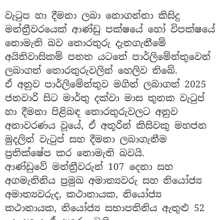
වැටුප හා දීමනා ලබා නොගන්නා කිසිදු
මන්ත්‍රීවරයෙක් ආණ්ඩු පක්ෂයේ හෝ විපක්ෂයේ
නොමැති බව තොරතුරු දැනගැනීමේ
අයිතිවාසිකම් පනත යටතේ පාර්ලිමේන්තුවෙන්
ලබාගත් තොරතුරුවලින් හෙලිව තිබේ.
ඒ අනුව පාර්ලිමේන්තුව මගින් ලබාගත් 2025
ජනවාරි සිට මාර්තු දක්වා මාස තුනක වැටුප්
හා දීමනා පිළිබඳ තොරතුරුවලට අනුව
අනාවරණය වූයේ, ඒ අතුරින් කිසිවකු මහජන
මුදලින් වැටුප් සහ දීමනා ලබාගැනීම
ප්‍රතික්ෂේප කර නොමැති බවයි.
ආණ්ඩුවේ මන්ත්‍රීවරුන් 107 දෙනා සහ
අගමැතිනිය ප්‍රමුඛ අමාත්‍යවරු සහ නියෝජ්‍ය
අමාත්‍යවරුද, කථානායක, නියෝජ්‍ය
කථානායක, නියෝජ්‍ය සභාපතිනිය ඇතුළු 52