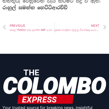
තනතුරු වෙනුවෙන් වැය කිරීමට සිදු ව ඇත.
රාහුල් සමන්ත හෙට්ටිආරච්චි
PREVIOUS
NEXT
පාසල් 1500ක් වසා දමන්න IMF යෝජනා කරයි !
දූෂණ චෝදනා එල්ලවූ විශේෂඥ වෛද්‍යවරියට ඇප ලැබුනේ මෙහෙමයි –
Your trusted source for breaking news, insightful