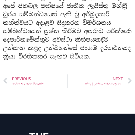
අපේ ජනබල පක්ෂයේ ජාතික ලැයිස්තු මන්ත්‍රී
ධූරය සම්බන්ධයෙන් ඇති වූ අර්බුදකාරී
තත්ත්වයට අදාළව සිදුකරන විමර්ශනය
සම්බන්ධයෙන් ප්‍රශ්න කිරීමට අපරාධ පරීක්ෂණ
දෙපාර්තමේන්තුව අවස්ථා කිහිපයකදීම
උත්සාහ කළද උන්වහන්සේ ජංගම දුරකථනයද
ක්‍රියා විරහිතකර සැඟව සිටියහ.
PREVIOUS
NEXT
රාජිත 9 දක්වා රිමාන්ඩ්
නිමල් ලන්සා අත්අඩංගුවට..