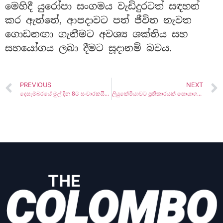
මෙහිදී යුරෝපා සංගමය වැඩිදුරටත් සඳහන්
කර ඇත්තේ, ආපදාවට පත් ජීවිත නැවත
ගොඩනඟා ගැනීමට අවශ්‍ය ශක්තිය සහ
සහයෝගය ලබා දීමට සූදානම් බවය.
PREVIOUS
NEXT
දෙසැම්බරයේ මුල් දින 8ට සංචාරකයින් 50,000ක්!
ලියුකේමියාවට ප්‍රතිකාරයක් සොයාගනී !