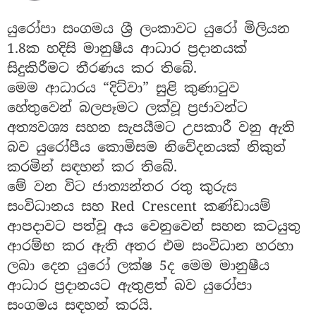
යුරෝපා සංගමය ශ්‍රී ලංකාවට යුරෝ මිලියන
1.8ක හදිසි මානුෂීය ආධාර ප්‍රදානයක්
සිදුකිරීමට තීරණය කර තිබේ.
මෙම ආධාරය “දිට්වා” සුළි කුණාටුව
හේතුවෙන් බලපෑමට ලක්වූ ප්‍රජාවන්ට
අත්‍යවශ්‍ය සහන සැපයීමට උපකාරී වනු ඇති
බව යුරෝපීය කොමිසම නිවේදනයක් නිකුත්
කරමින් සඳහන් කර තිබේ.
මේ වන විට ජාත්‍යන්තර රතු කුරුස
සංවිධානය සහ Red Crescent කණ්ඩායම්
ආපදාවට පත්වූ අය වෙනුවෙන් සහන කටයුතු
ආරම්භ කර ඇති අතර එම සංවිධාන හරහා
ලබා දෙන යුරෝ ලක්ෂ 5ද මෙම මානුෂීය
ආධාර ප්‍රදානයට ඇතුළත් බව යුරෝපා
සංගමය සඳහන් කරයි.