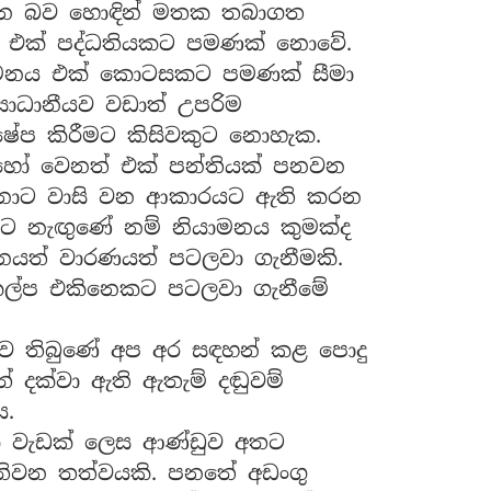
වන බව හොඳින් මතක තබාගත
හෝ එක් පද්ධතියකට පමණක් නොවේ.
යාමනය එක් කොටසකට පමණක් සීමා
සාධානීයව වඩාත් උපරිම
්ෂේප කිරීමට කිසිවකුට නොහැක.
හෝ වෙනත් එක් පන්තියක් පනවන
න්නාට වාසි වන ආකාරයට ඇති කරන
ාවට නැඟුණේ නම් නියාමනය කුමක්ද
මනයත් වාරණයත් පටලවා ගැනීමකි.
සංකල්ප එකිනෙකට පටලවා ගැනීමේ
ව තිබුණේ අප අර සඳහන් කළ පොදු
 දක්වා ඇති ඇතැම් දඬුවම්
ය.
තක වැඩක් ලෙස ආණ්ඩුව අතට
තිවන තත්වයකි. පනතේ අඩංගු