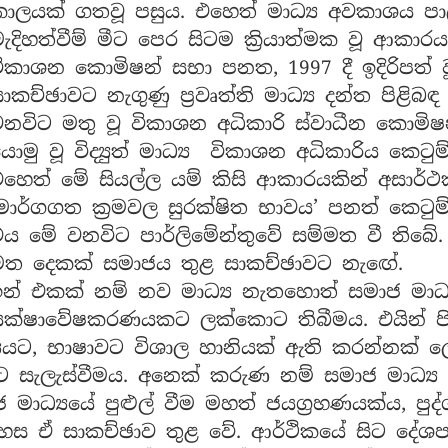
කාලයක් ගතවූ පසුය. එහෙත් මාධ්‍ය අවකාශය පා
ැදිහත්වීම් මීට පෙර සිටම ක්‍රියාත්මක වූ ආකාරයක
ිකාශන කොමිෂන් සභා පනත, 1997 දී ඉදිරිපත් ව
ාකච්ඡාවට නැගුණු ප්‍රවෘත්ති මාධ්‍ය දන්ත පිළ
වනවිට මතු වූ විකාශන අධිකාරි ස්වාධීන කොමි
ොමු වූ විද්‍යුත් මාධ්‍ය විකාශන අධිකාරිය කෙට
එහෙත් මේ සියල්ල යම් කිසි ආකාරයකින් අසාර්
මාර්ගගත ක්‍රමවල සුරක්ෂිත භාවය’ පනත් කෙටු
ය මේ වනවිට පාර්ලිමේන්තුවේ සම්මත වී තිබේ.
මත දෙකක් සමාජය තුළ සාකච්ඡාවට නැඟේ.
ඉන් එකක් නම් නව මාධ්‍ය නැතහොත් සමාජ මාධ
යක්ෂාවේෂකරණයකට ලක්කොට තිබීමය. එයින් ප
‍යයට, භාෂාවට විශාල හානියක් ඇති කරන්නක් ලෙ
ට සැලැස්වීමය. අනෙක් කරුණ නම් සමාජ මාධ්‍ය 
ාධ්‍යයේ පුළුල් වීම මහත් ජයග්‍රහණයක්ය, පුද්ග
 ඒ සාකච්ඡාව තුළ වේ. ආර්ථිකයේ සිට දේශපාල