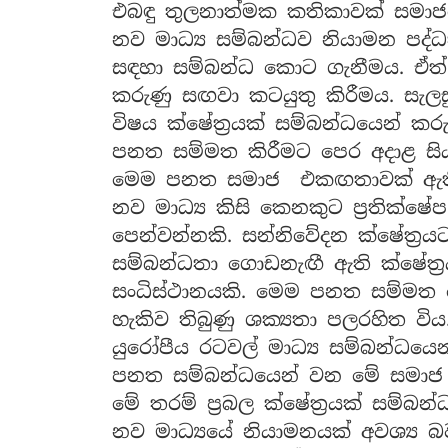
එබඳු තුලනාත්මක කතිකාවක් සමාජය
නව මාධ්‍ය සම්බන්ධව නියාමන පද්ධත
සඳහා සම්බන්ධ කොට ගැනීමය. ඒත්
කරුණු සඟවා කටයුතු කිරීමය. සැ
විෂය ක්ෂේත්‍රයක් සම්බන්ධයෙන් ක
පනත සම්මත කිරීමට පෙර අදාළ සියල
මෙම පනත සමාජ එකඟතාවක් ඇතිව 
නව මාධ්‍ය කිසි කෙනකුට ප්‍රතික්
පෙන්වන්නකි. සන්නිවේදන ක්ෂේත්‍ර
සම්බන්ධතා ගොඩනැඟී ඇති ක්ෂේත්‍ර
සංධිස්ථානයකි. මෙම පනත සම්මත ක
හැකිව තිබුණු ශක්‍යතා පලරහිත විය
යුරෝපීය රටවල් මාධ්‍ය සම්බන්ධ
පනත සම්බන්ධයෙන් වන මේ සමාජ කත
මේ තරම් ප්‍රබල ක්ෂේත්‍රයක් සම්බ
නව මාධ්‍යයේ නියාමනයක් අවශ්‍ය 