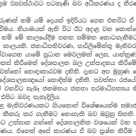
්‍රම ව්‍යවස්ථාවට පටහැණි බව අධිකරණය ද තී
ක් නම් යම් දෙයක් ඉදිරියට ගෙන එනවිට ඒ ද
් වීමය. නියාමයක් ඇති විට ඊට අදාළ වන කොන්
ය නම් මේ කාලයේදීම පනත සම්මත කොටගැනීමට ආ
කි කාලයකි. ජනාධිපතිවරණ, පාර්ලිමේන්තු මැති
වාගෙන යාමේ ප්‍රධාන මෙවලමක් ලෙස, යාන්ත්‍රණය
් කිරීමෙන් දේශපාලන බල උත්පාදනය කිරීමේ ක්‍
්නෝ හොඳාකාරවම දනිති. දැනට අප මුහුණ දෙන 
පාලනඥයෝ හොඳින්ම දනිති. පවත්නා රජයේ සු
මේ වනවිට සැබෑ ජනමතය ජනතා පරමාධිපත්‍යය න
එපිට බවද පැහැදිලිය.
ුළ මැතිවරණයකට ගියහොත් විශේෂයෙන්ම සමාජ
 කීකරු කර ගැනීමට නොහැකි බව ඔවුහු සිතති
්නට උත්සාහ ගන්නේ දේශපාලනික වශයෙන් වන 
ණය. එහෙත් අපේ කාරණය ඒ බව ප්‍රශ්න කිරීම 