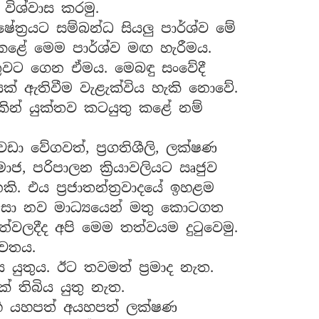
විශ්වාස කරමු.
ේත්‍රයට සම්බන්ධ සියලු පාර්ශ්ව මේ
කළේ මෙම පාර්ශ්ව මඟ හැරීමය.
ුවට ගෙන ඒමය. මෙබඳු සංවේදී
යක් ඇතිවීම වැළැක්විය හැකි නොවේ.
කින් යුක්තව කටයුතු කළේ නම්
ඩා වේගවත්, ප්‍රගතිශීලි, ලක්ෂණ
ජ, පරිපාලන ක්‍රියාවලියට ඍජුව
 එය ප්‍රජාතන්ත්‍රවාදයේ ඉහළම
නිසා නව මාධ්‍යයෙන් මතු කොටගත
ත්වලදීද අපි මෙම තත්වයම දුටුවෙමු.
වෙතය.
ුතුය. ඊට තවමත් ප්‍රමාද නැත.
් තිබිය යුතු නැත.
 එහි යහපත් අයහපත් ලක්ෂණ