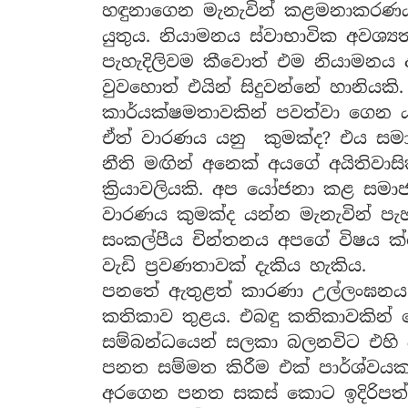
හඳුනාගෙන මැනැවින් කළමනාකරණ
යුතුය. නියාමනය ස්වාභාවික අවශ
පැහැදිලිවම කීවොත් එම නියාමන
වුවහොත් එයින් සිදුවන්නේ හානිය
කාර්යක්ෂමතාවකින් පවත්වා ගෙන යා
ඒත් වාරණය යනු කුමක්ද? එය සම
නීති මඟින් අනෙක් අයගේ අයිතිව
ක්‍රියාවලියකි. අප යෝජනා කළ සමා
වාරණය කුමක්ද යන්න මැනැවින් පැ
සංකල්පීය චින්තනය අපගේ විෂය ක්ෂ
වැඩි ප්‍රවණතාවක් දැකිය හැකිය.
පනතේ ඇතුළත් කාරණා උල්ලංඝනය 
කතිකාව තුළය. එබඳු කතිකාවකින් 
සම්බන්ධයෙන් සලකා බලනවිට එහි 
පනත සම්මත කිරීම එක් පාර්ශ්වය
අරගෙන පනත සකස් කොට ඉදිරිපත් 