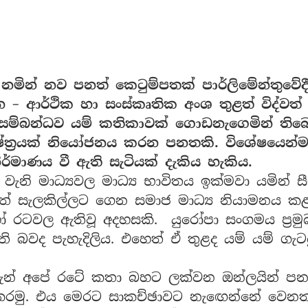
 නමින් නව පනත් කෙටුම්පතක් පාර්ලිමේන්තුවේදී
න – ආර්ථික හා සංස්කෘතික අංශ තුළත් විද්වත්
 සම්බන්ධව යම් කතිකාවක් ගොඩනැගෙමින් ති
ේත්‍රයක් නියෝජනය කරන පනතකි. විශේෂයෙන්ම 
ිර්මාණය වී ඇති සැටියක් දැකිය හැකිය.
ත් වැනි මාධ්‍යවල මාධ්‍ය භාවිතය ඉක්මවා යමින් 
් සැලකිල්ලට ගෙන සමාජ මාධ්‍ය නියාමනය ක
ටවල ඇතිවූ අදහසකි. යුරෝපා සංගමය ප්‍රම
 බවද පැහැදිලිය. එහෙත් ඒ තුළද යම් යම් ගැ
දැන් අපේ රටේ කතා බහට ලක්වන ඔන්ලයින් ප
කරමු. එය මෙරට සාකච්ඡාවට නැඟෙන්නේ වෙ