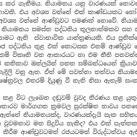
ය කර ගැනීමය. නියාමනය යනු වාරණයක් නො
්‍යතාවකි. එය අවශ්‍ය වන්නේ එක් කාණ්ඩයකට 
ය අවශ්‍ය වන්නේ ආණ්ඩුවට පමණක් නොවේ. නි
කි. නියාමනය සමස්ත පද්ධතිය තුලනාත්මකව සහ 
මට ඇති ස්වාභාවික යාන්ත්‍රණයකි. එය ප්‍රතික
ාජ පද්ධතිය තුළ එක් කොටසක එනම් ආණ්ඩුව 
ාසිකම් විකෘති වන ආකාරයට හා එම නීති පනව
ජ කතිකාව ඔන්ලයින් පනත සම්බන්ධයෙන් ක්‍රිය
හැදිලි වනු ඇත. ඒත් මේ පවත්නා තත්වය නියා
ේත්‍රවල එතරම් දියුණු වී නැති නිසා ඇතැම් 
කළ විට ලැබෙන දඬුවම් වුවද තීරණය කළ යුතු
තොරව මාර්ගගත ක්‍රමවල සුරක්ෂිත භාවය පනතේ
ඇත්තේ නියාමනයක්ද, වාරණයක්දැයි සැක සහිත
ක වුවමනාව මත සිදුවිය හැකිද? එය එක් පැත්
කිරීම ආණ්ඩුවටමත් රජයටමත් විරුද්ධත්වය ඇ