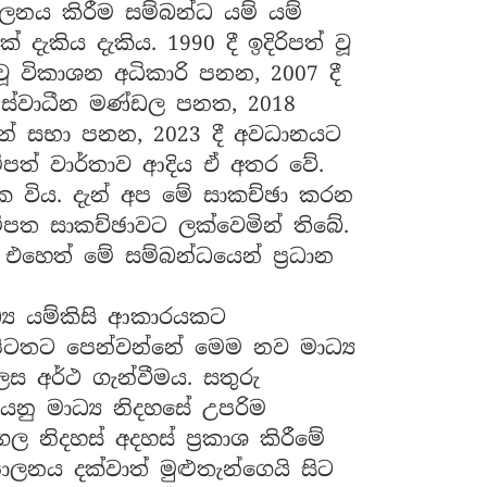
ලනය කිරීම සම්බන්ධ යම් යම්
් දැකිය දැකිය. 1990 දී ඉදිරිපත් වූ
ූ විකාශන අධිකාරි පනන, 2007 දී
ිබඳ ස්වාධීන මණ්ඩල පනත, 2018
ෂන් සභා පනන, 2023 දී අවධානයට
ුම්පත් වාර්තාව ආදිය ඒ අතර වේ.
ථක විය. දැන් අප මේ සාකච්ඡා කරන
ම්පත සාකච්ඡාවට ලක්වෙමින් තිබේ.
 එහෙත් මේ සම්බන්ධයෙන් ප්‍රධාන
්‍ය යම්කිසි ආකාරයකට
ිටතට පෙන්වන්නේ මෙම නව මාධ්‍ය
ස අර්ථ ගැන්වීමය. සතුරු
යනු මාධ්‍ය නිදහසේ උපරිම
ල නිදහස් අදහස් ප්‍රකාශ කිරීමේ
නය දක්වාත් මුළුතැන්ගෙයි සිට