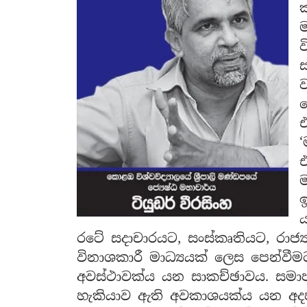
ම
ව
ස
ය
‘
එ
රටේ සදාචාරයට, සංස්කෘතියට, රාජ්
විනාශකාරී මාධ්‍යයක් ලෙස පෙන්වීම
අවස්ථාවක්ය යන සාකච්ඡාවය. සමාජ ම
හැකියාව ඇති අවකාශයක්ය යන අදහස