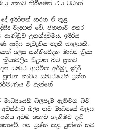
රණය කොට තිබීමෙන් එය වඩාත්
ේ ඉදිරිපත් කරන ඒ තුළ
දේසිද වැදගත් වේ. ජනතාව අතර
ණ්ඩුව උනන්දුවීමය. ඉදිරිය
වරණ ආදිය පැවැතිය හැකි කාලයකි.
ක් ලෙස සන්නිවේදන මාධ්‍ය ක්‍රියා
රියාවලිය සිදුවන බව ප්‍රකට
සමාජ ආර්ථික අර්බුද ඉදිරි
ජාත භාවය සමාජයෙහි ප්‍රශ්න
ිර්මාණය වී ඇත්තේ
 මාධ්‍යයෙහි බලපෑම ඇතිවන බව
. අවස්ථාව බලා නව මාධ්‍යයේ බලය
හානිය අවම කොට ගැනීමට දැයි
නොවේ. අප ප්‍රශ්න කළ යුත්තේ නව