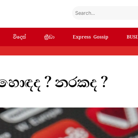
විදෙස්
ක්‍රීඩා
Express Gossip
BUSI
හොඳද ? නරකද ?