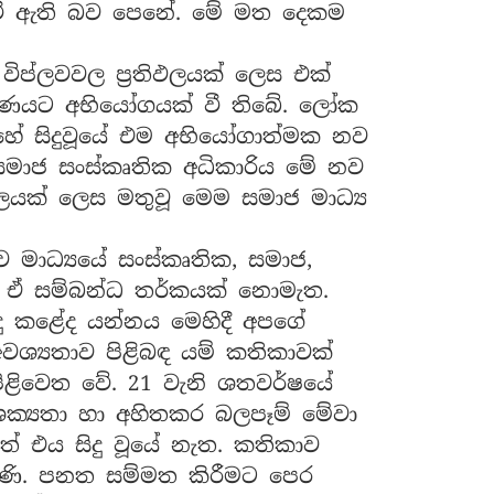
ය වී ඇති බව පෙනේ. මේ මත දෙකම
විප්ලවවල ප්‍රතිඵලයක් ලෙස එක්
්ත්‍රණයට අභියෝගයක් වී තිබේ. ලෝක
ාහේ සිදුවූයේ එම අභියෝගාත්මක නව
 සමාජ සංස්කෘතික අධිකාරිය මේ නව
ිඵලයක් ලෙස මතුවූ මෙම සමාජ මාධ්‍ය
මාධ්‍යයේ සංස්කෘතික, සමාජ,
ි. ඒ සම්බන්ධ තර්කයක් නොමැත.
ු කළේද යන්නය මෙහිදී අපගේ
්‍යතාව පිළිබඳ යම් කතිකාවක්
ළිවෙත වේ. 21 වැනි ශතවර්ෂයේ
ශක්‍යතා හා අහිතකර බලපෑම් මේවා
ෙත් එය සිදු වූයේ නැත. කතිකාව
පමණි. පනත සම්මත කිරීමට පෙර