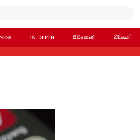
NESS
IN DEPTH
සිව්කොණ
වීඩියෝ