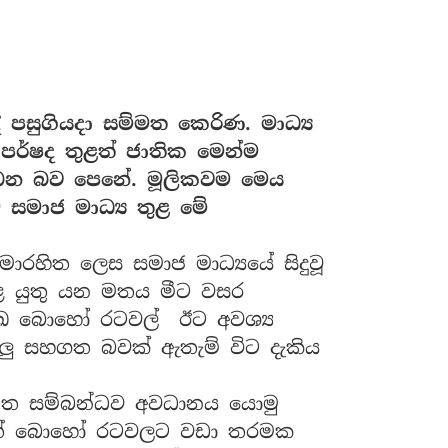
 පසුගියදා සම්මත කෙරිණ. මාධ්‍ය
 පර්ෂද තුළත් ජාතික මෙන්ම
බෙන බව පෙනේ. මූලිකවම මෙය
සමාජ මාධ්‍ය තුළ මේ
සීමාරහිත ලෙස සමාජ මාධ්‍යයේ සිදුවූ
ළ යුතු යන මතය මීට වසර
ුඛ බොහෝ රටවල් ඊට අවශ්‍ය
ටලු සහගත බවක් ඇතැම් විට දැකිය
නත සම්බන්ධව අවධානය යොමු
නත් බොහෝ රටවලට වඩා තරමක