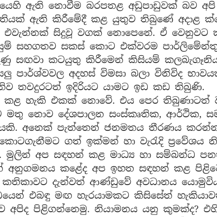
ෙහි ඇති නොවීම බරපතළ අඩුපාඩුවක් බව අපි 
ියක් ඇති කිරීමේදී කළ යුතුව තිබුණේ අදාළ ක්ෂ
 එවැන්නක් සිදුවූ වගක් නොපෙනේ. ඒ වෙනුවට 
ලසුම් සහගතව සකස් කොට එක්වරම පාර්ලිමේන්ත
රුණු සඟවා කටයුතු කිරීමෙන් කිසියම් කලබැගෑනි
ු පාර්ශ්වවල අදහස් විමසා බලා විනිවිද භාවය
තවදුරටත් ඉදිරියට යාමට ඉඩ කඩ තිබුණි.
ෂේප කළ හැකි එකක් නොවේ. එය පෙර තිබුණාටත් ව
යට මතු නොව දේශපාලන සංස්කෘතික, ආර්ථික, සමා
යකි. අනෙක් පැත්තෙන් ජනමතය තීරණය කරන්නකි.
ොටගැනීමට ගත් ඉක්මන් හා වැරැදි ප්‍රවේශය 
. මුලින් අප සඳහන් කළ මාධ්‍ය හා සම්බන්ධ පන
යෙන් අනුගමනය කළේද අප ඉහත සඳහන් කළ පිළි
ිකාවට දැන්වත් ආණ්ඩුවේ අවධානය යොමුවිය ය
න්ධයෙන් එබඳු මඟ හැරයාමකට කිසිසේත් හැකියාවක
බව අපිද පිළිගන්නෙමු. නියාමනය යනු කුමක්ද?