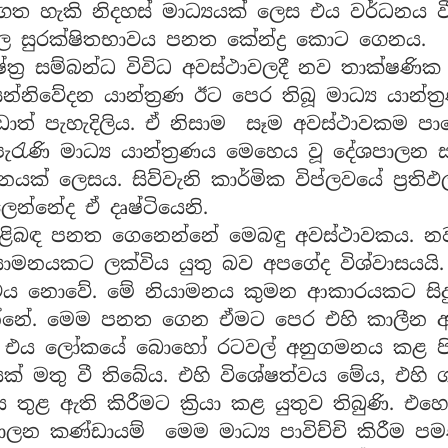
් ගත හැකි නිදහස් මාධ්‍යයක් ලෙස එය වර්ධන
ල සුරක්ෂිතභාවය පනත කේන්ද්‍ර කොට ගෙනය.
‍ර සම්බන්ධ විවිධ අවස්ථාවලදී නව තාක්ෂණික 
න්නිවේදන යාන්ත්‍රණ ඊට පෙර තිබූ මාධ්‍ය යාන
වඩාත් පැහැදිලිය. ඒ නිසාම සෑම අවස්ථාවකම ප
පැරැණි මාධ්‍ය යාන්ත්‍රණය මෙහෙය වූ දේශපාලන
ජනයක් ලෙසය. සිව්වැනි කාර්මික විප්ලවයේ ප්‍රත
ෙන්නේද ඒ දෘෂ්ටියෙනි.
පිළිබඳ පනත ගෙනෙන්නේ මෙබඳු අවස්ථාවකය. නව 
නියාමනයකට ලක්විය යුතු බව අපගේද විශ්වාසයය
නය එය නොවේ. මේ නියාමනය කුමන ආකාරයකට සිද
්නේ. මෙම පනත ගෙන ඒමට පෙර එහි කාලීන අවශ
ණි. එය ලෝකයේ බොහෝ රටවල් අනුගමනය කළ පි
ක් මතු වී තිබේය. එහි විශේෂත්වය මේය, එහි 
ුළ ඇති කිරීමට ක්‍රියා කළ යුතුව තිබුණි. එහ
පාලන කණ්ඩායම් මෙම මාධ්‍ය පාවිච්චි කිරීම 