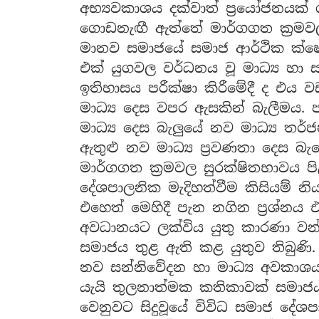
අභ්‍යවකාශය දක්වාත් ප්‍රයෝජනයක
ගොඩනැඟී ඇත්තේ මාර්ගගත ක්‍රමව
මානව සමාජයේ සමාජ ආර්ථික ක්ෂේත්
එක් යුගවල වර්ධනය වූ මාධ්‍ය හා ස
ඉතිහාසය පරීක්ෂා කිරීමේදී ද එය 
මාධ්‍ය දෙස වපර ඇසකින් බැලීමය. 
මාධ්‍ය දෙස බැලුයේ නව මාධ්‍ය තර්
ඇතුළු නව මාධ්‍ය ප්‍රවණතා දෙස බැල
මාර්ගගත ක්‍රමවල සුරක්ෂිතභාවය 
දේශපාලනික මැදිහත්වීම කිසියම් 
එහෙත් මෙහිදී පැන නගින ප්‍රශ්
අවධානයට ලක්විය යුතු කාරණා වන
සමාජය තුළ ඇති කළ යුතුව තිබු
නව සන්නිවේදන හා මාධ්‍ය අවකාශය
යැයි තුලනාත්මක කතිකාවක් සමාජය ත
වෙනුවට සිදුවූයේ විවිධ සමාජ දේශ