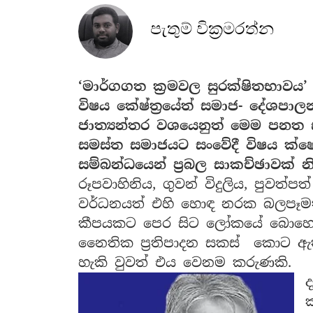
පැතුම් වික්‍රමරත්න
‘මාර්ගගත ක්‍රමවල සුරක්ෂිතභාවය’
විෂය කේෂ්ත්‍රයේත් සමාජ- දේශපාල
ජාත්‍යන්තර වශයෙනුත් මෙම පනත
සමස්ත සමාජයට සංවේදී විෂය ක්ෂ
සම්බන්ධයෙන් ප්‍රබල සාකච්ඡාවක් න
රූපවාහිනිය, ගුවන් විදුලිය, පුවත්ප
වර්ධනයත් එහි හොඳ නරක බලපෑමත
කීපයකට පෙර සිට ලෝකයේ බොහෝ ර
නෛතික ප්‍රතිපාදන සකස් කොට ඇති
හැකි වුවත් එය වෙනම කරුණකි.