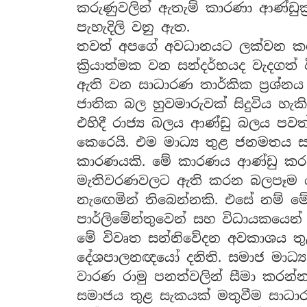
කරුණුවලින් ඇතැම් කාරණා ආණ්ඩුක
පැහැදිලි වනු ඇත.
තවත් අපගේ අවධානයට ලක්වන කරුණ
ක්‍රියාත්මක වන සන්දර්භයද වැදගත
ඇති වන සාධාරණ තාර්කික ප්‍රශ්න
ජාතික බල හුවමාරුවක් සිදුවිය හැ
එහිදී රාජ්‍ය බලය ආණ්ඩු බලය පවත්
කෙරෙයි. එම මාධ්‍ය තුළ ජනමතය සකස
කාරණයකි. මේ කාරණය ආණ්ඩු කරවන
මැතිවරණවලට ඇති කරන බලපෑම දේශ
නැඟෙමින් තිබෙන්නකි. එසේ නම් 
පාර්ලිමේන්තුවෙන් සහ විධායකයෙන් 
මේ විවෘත සන්නිවේදන අවකාශය ත
දේශපාලනඥයෝ දනිති. සමාජ මාධ්‍ය
වාරණ රාමු පනත්වලින් සීමා කරන
සමාජය තුළ සැකයක් මතුවීම සාධාර