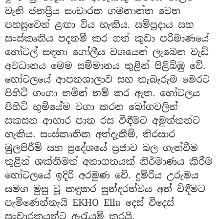
වැනි ජනප්‍රිය සංචාරක ගමනාන්ත වෙත
පහසුවෙන් ළඟා විය හැකිය. සම්ප්‍රදාය සහ
සංස්කෘතිය පදනම් කර ගත් කුඩා පරිමාණයේ
හෝටල් සඳහා ගෝලීය වශයෙන් ලැබෙන වැඩි
අවධානය මෙම සම්මානය තුළින් පිළිබිඹු වේ.
හෝටලයේ ආපනශාලාව සහ තැබෑරුම මෙරට
පිහිටි ගංගා නමින් නම් කර ඇත. හෝටලය
පිහිටි භූමියේම වගා කරන බෝගවලින්
සකසන ආහාර පාන රස විඳීමට අමුත්තන්ට
හැකිය. සංස්කෘතික අත්දැකීම්, තිරසාර
මුලපිරීම් සහ ප්‍රදේශයේ ප්‍රජාව බල ගැන්වීම
තුළින් ශක්තිමත් අනාගතයක් නිර්මාණය කිරීම
හෝටලයේ ඉදිරි අරමුණ වේ. දුම්රිය උරුමය
සමග මුසු වූ කඳුකර සුන්දරත්වය අත් විඳීමට
පැමිණෙන්නැයි EKHO Ella දෙස් විදෙස්
සංචාරකයන්ට ඇරැයුම් කරයි.