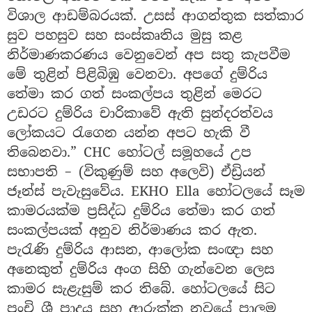
විශාල ආඩම්බරයක්. උසස් ආගන්තුක සත්කාර
සුව පහසුව සහ සංස්කෘතිය මුසු කළ
නිර්මාණකරණය වෙනුවෙන් අප සතු කැපවීම
මේ තුළින් පිළිබිඹු වෙනවා. අපගේ දුම්රිය
තේමා කර ගත් සංකල්පය තුළින් මෙරට
උඩරට දුම්රිය චාරිකාවේ ඇති සුන්දරත්වය
ලෝකයට රැගෙන යන්න අපට හැකි වී
තිබෙනවා.” CHC හෝටල් සමූහයේ උප
සභාපති – (විකුණුම් සහ අලෙවි) ඒඩ්‍රියන්
ජෑන්ස් පැවැසුවේය. EKHO Ella හෝටලයේ සෑම
කාමරයක්ම ප්‍රසිද්ධ දුම්රිය තේමා කර ගත්
සංකල්පයක් අනුව නිර්මාණය කර ඇත.
පැරැණි දුම්රිය ආසන, ආලෝක සංඥා සහ
අනෙකුත් දුම්රිය අංග සිහි ගැන්වෙන ලෙස
කාමර සැළැසුම් කර තිබේ. හෝටලයේ සිට
පුංචි ශ්‍රී පාදය සහ ආරුක්කු නවයේ පාලම