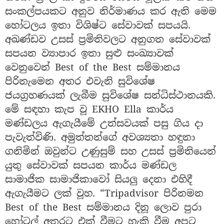
සංකල්පයකට අනුව නිර්මාණය කර ඇති මෙම
හෝටලය ඉතා විශිෂ්ට සේවාවක් සපයයි.
අඛණ්ඩව උසස් ප්‍රමිතිවලට අනුගත සේවාවක්
සපයන ව්‍යාපාර ඉතා සුළු සංඛ්‍යාවක්
වෙනුවෙන් Best of the Best සම්මානය
පිරිනැමෙන අතර එවැනි සුවිශේෂ
ජයග්‍රහණයක් ලැබීම සුවිශේෂ සන්ධිස්ථානයකි.
මේ සඳහා කැප වූ EKHO Ella කාර්ය
මණ්ඩලය ඇගැයීමේ උත්සවයක් පසු ගිය දා
පැවැත්විණි. අමුත්තන්ගේ අවශ්‍යතා හඳුනා
ගනිමින් ඔවුන්ට උණුසුම් සහ උසස් ප්‍රමිතියෙන්
යුතු සේවාවක් සපයන කාර්ය මණ්ඩල
සාමාජික සාමාජිකාවෝ සියලු දෙනා එහිදී
ඇගැයීමට ලක් වූහ. “Tripadvisor පිරිනමන
Best of the Best සම්මානය දිනූ ලොව පුරා
හෝටල් අතරට එක් වීමට හැකි වීම අපට