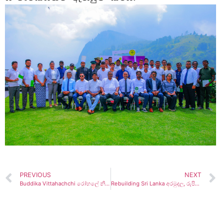
PREVIOUS
NEXT
Buddika Vittahachchi රෝහලේ නිර්මාතෘ ආචාර්යශ්‍රීමත් බී.එස්.ආර්.කේ. විට්ටහච්චි චීන කටු චිකිත්සාව පිළිබඳ ආචාර්ය උපාධිය සහ අන්තර්ජාතික ඇගැයීම් රැසක් ලබයි
Rebuilding Sri Lanka අරමුදල, රුපියල් මිලියන 3,500 ඉක්මවයි !