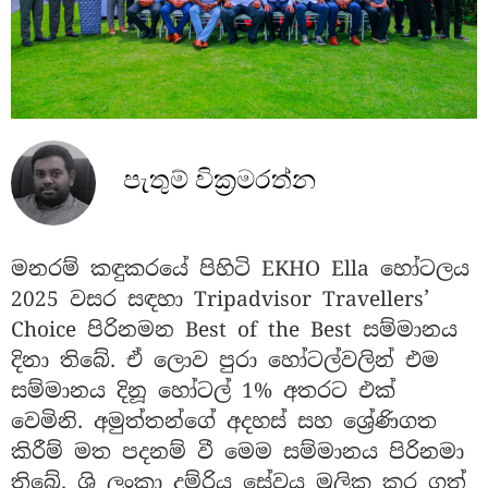
පැතුම් වික්‍රමරත්න
මනරම් කඳුකරයේ පිහිටි EKHO Ella හෝටලය
2025 වසර සඳහා Tripadvisor Travellers’
Choice පිරිනමන Best of the Best සම්මානය
දිනා තිබේ. ඒ ලොව පුරා හෝටල්වලින් එම
සම්මානය දිනූ හෝටල් 1% අතරට එක්
වෙමිනි. අමුත්තන්ගේ අදහස් සහ ශ්‍රේණිගත
කිරීම් මත පදනම් වී මෙම සම්මානය පිරිනමා
තිබේ. ශ්‍රි ලංකා දුම්රිය සේවය මූලික කර ගත්