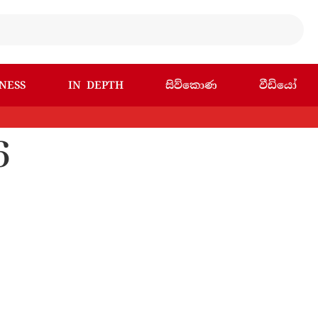
NESS
IN DEPTH
සිව්කොණ
වීඩියෝ
6