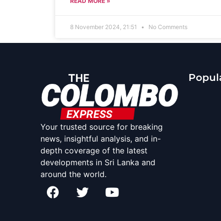
READ MORE »
8 November 2024, 21:51
No Comments
Popula
Your trusted source for breaking
news, insightful analysis, and in-
depth coverage of the latest
developments in Sri Lanka and
around the world.