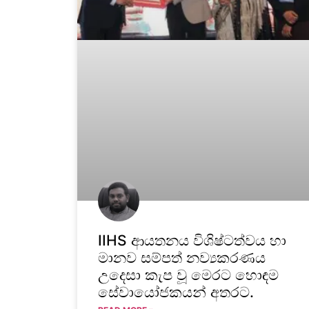
IIHS ආයතනය විශිෂ්ටත්වය හා
මානව සම්පත් නව්‍යකරණය
උදෙසා කැප වූ මෙරට හොඳම
සේවායෝජකයන් අතරට.