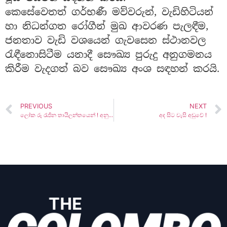
කෙසේවෙතත් ගර්භණී මව්වරුන්, වැඩිහිටියන්
හා නිධන්ගත රෝගීන් මුඛ ආවරණ පැලඳීම,
ජනතාව වැඩි වශයෙන් ගැවසෙන ස්ථානවල
රැඳීනොසිටීම යනාදී සෞඛ්‍ය පුරුදු අනුගමනය
කිරීම වැදගත් බව සෞඛ්‍ය අංශ සඳහන් කරයි.
PREVIOUS
NEXT
ලෝක රූ රැජින තායිලන්තයෙන් ! අනුදිගේ බලාපොරොත්තු බිඳ වැටේ
අද සිට වැසි අඩුවේ !