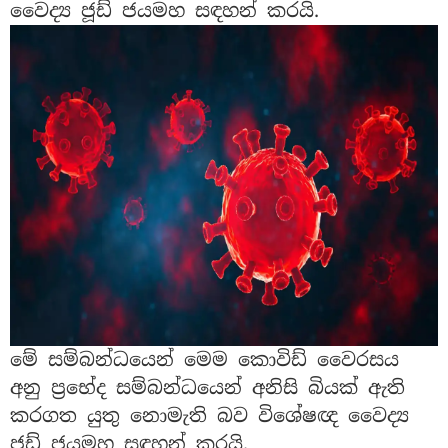
වෛද්‍ය ජූඩ් ජයමහ සඳහන් කරයි.
මේ සම්බන්ධයෙන් මෙම කොවිඩ් වෛරසය
අනු ප්‍රභේද සම්බන්ධයෙන් අනිසි බියක් ඇති
කරගත යුතු නොමැති බව විශේෂඥ වෛද්‍ය
ජූඩ් ජයමහ සඳහන් කරයි.