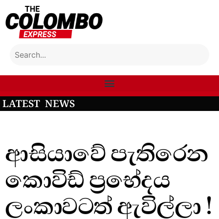
LATEST NEWS
ආසියාවේ පැතිරෙන
කොවිඩ් ප්‍රභේදය
ලංකාවටත් ඇවිල්ලා !