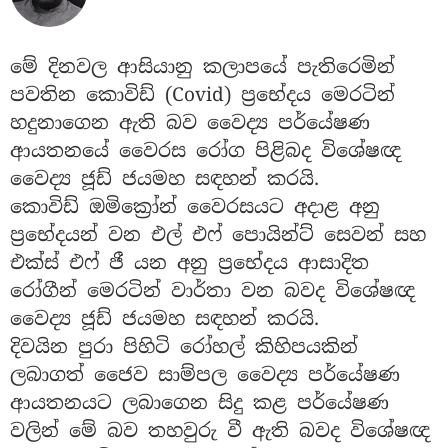
මේ දිනවල ආසියානු කලාපයේ පැතිරෙමින්
පවතින කොවිඩ් (Covid) ප්‍රභේදය මෙරටින්
හදුනාගෙන ඇති බව වෛද්‍ය පර්යේෂණ
ආයතනයේ වෛරස රෝග පිළිබද විශේෂඥ
වෛද්‍ය ජූඩ් ජයමහ සඳහන් කරයි.
කොවිඩ් ඔමික්‍රෝන් වෛරසයට අදාළ අනු
ප්‍රභේදයන් වන එල් එෆ් පොයින්ට් සෙවන් සහ
එක්ස් එෆ් ජී යන අනු ප්‍රභේදය ආසාදිත
රෝගීන් මෙරටින් වාර්තා වන බවද විශේෂඥ
වෛද්‍ය ජූඩ් ජයමහ සඳහන් කරයි.
දිවයින පුරා පිහිටි රෝහල් කිහිපයකින්
ලබාගත් ජෛව සාම්පල වෛද්‍ය පර්යේෂණ
ආයතනයට ලබාගෙන සිදු කළ පර්යේෂණ
වලින් මේ බව තහවුරු වී ඇති බවද විශේෂඥ