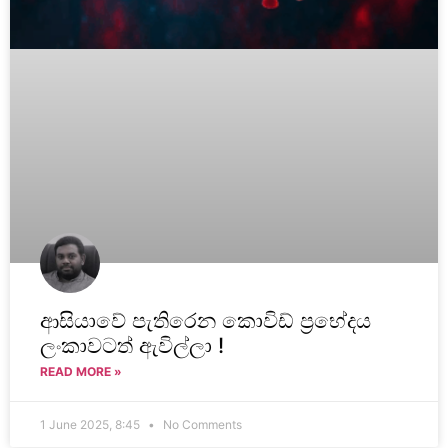
ආසියාවේ පැතිරෙන කොවිඩ් ප්‍රභේදය
ලංකාවටත් ඇවිල්ලා !
READ MORE »
1 June 2025, 8:45
No Comments