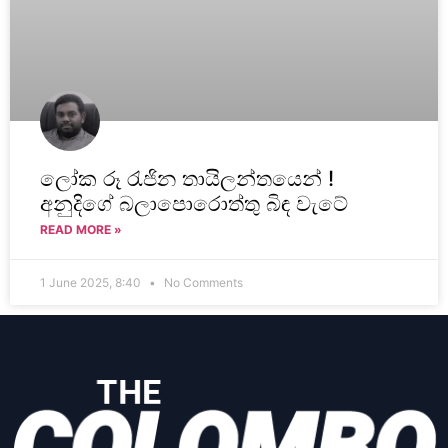
ලෝක රූ රැජින තායිලන්තයෙන් !
අනුදිගේ බලාපොරොත්තු බිඳ වැටේ
READ MORE »
1 June 2025, 8:40
No Comments