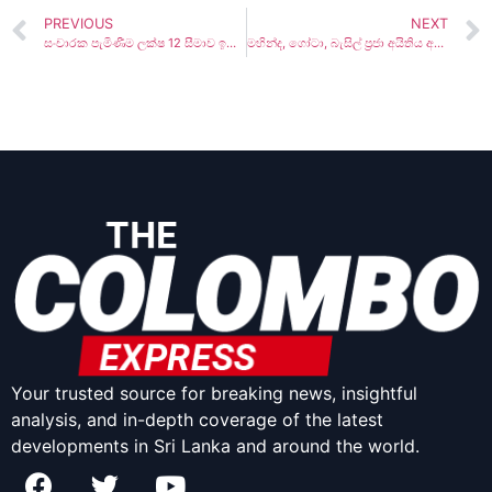
PREVIOUS
NEXT
සංචාරක පැමිණීම ලක්ෂ 12 සීමාව ඉක්මවයි
මහින්ද, ගෝටා, බැසිල් ප‍්‍රජා අයිතිය අහෝසි කරන්නැයි පාර්ලිමේන්තුයට යෝජනා කෙරේ..
Your trusted source for breaking news, insightful
analysis, and in-depth coverage of the latest
developments in Sri Lanka and around the world.