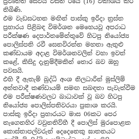
ප්‍රවෘත්ති සේවය විසින් ඊයේ (16) විකාශය කර
තිබිණි.
එම වැඩසටහන මඟින් පාස්කු ඉරිදා ත්‍රස්ත
ප්‍රහාරය පිළිබඳ විමර්ශන මෙහෙයවූ අපරාධ
පරීක්ෂණ දෙපාර්තමේන්තුවේ හිටපු නියෝජ්‍ය
පොලිස්පති රවී සෙනවිරත්න මහතා ඇතුළු
කණ්ඩායම අදාළ විමර්ශනවලින් වහා ඉවත්
කළේ, කිසිදු දැනුම්දීමකින් තොර බව ඔහු
පවසයි.
එහි දී ඇතැම් බුද්ධි අංශ නිලධාරින් මුස්ලිම්
අන්තවාදී කණ්ඩායම් සමඟ සබඳතා පැවැත්වීම
එම පරීක්ෂණවලට බාධාවක් වූ බව හිටපු
නියෝජ්‍ය පොලිස්පතිවරයා ප්‍රකාශ කරයි.
පාස්කු ඉරිදා ප්‍රහාරයට මාස 06කට පෙර
නැගෙනහිර වවුනතිව්හී දී පොලිස් මුරපොළක
කොස්තාපල්වරුන් දෙදෙනෙකු ඝාතනයට