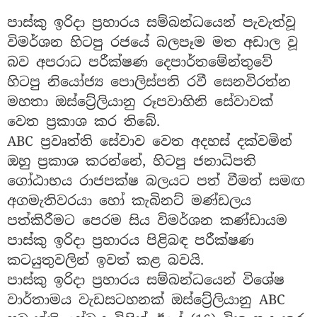
පාස්කු ඉරිදා ප්‍රහාරය සම්බන්ධයෙන් පැවැත්වූ
විමර්ශන හිටපු රජයේ බලපෑම මත අඩාල වූ
බව අපරාධ පරීක්ෂණ දෙපාර්තමේන්තුවේ
හිටපු නියෝජ්‍ය පොලිස්පති රවී සෙනවිරත්න
මහතා ඔස්ට්‍රේලියානු රූපවාහිනි සේවාවක්
වෙත ප්‍රකාශ කර තිබේ.
ABC ප්‍රවෘත්ති සේවාව වෙත අදහස් දක්වමින්
ඔහු ප්‍රකාශ කරන්නේ, හිටපු ජනාධිපති
ගෝඨාභය රාජපක්ෂ බලයට පත් වීමත් සමඟ
අගමැතිවරයා හෝ කැබිනට් මණ්ඩලය
පත්කිරීමට පෙරම සිය විමර්ශන කණ්ඩායම
පාස්කු ඉරිදා ප්‍රහාරය පිළිබඳ පරීක්ෂණ
කටයුතුවලින් ඉවත් කළ බවයි.
පාස්කු ඉරිදා ප්‍රහාරය සම්බන්ධයෙන් විශේෂ
වාර්තාමය වැඩසටහනක් ඔස්ට්‍රේලියානු ABC