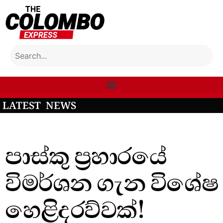
LATEST NEWS
පාස්කු ප්‍රහාරයේ
විමර්ශන ගැන විශේෂ
හෙළිදරව්වක්!