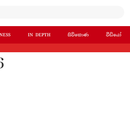
NESS
IN DEPTH
සිව්කොණ
වීඩියෝ
6