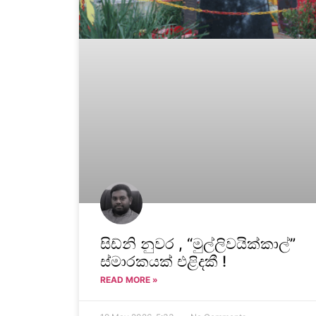
සිඩ්නි නුවර , “මුල්ලිවයික්කාල්”
ස්මාරකයක් එළිදකී !
READ MORE »